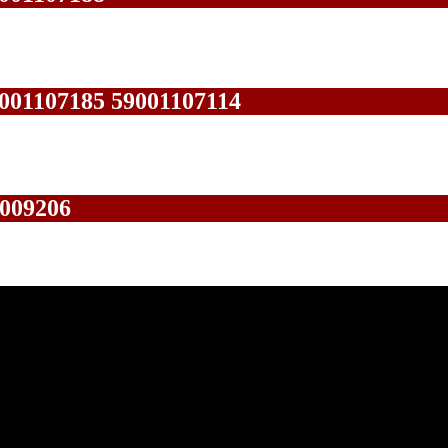
01107185 59001107114
009206