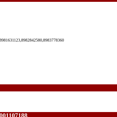
8981631123,8982842580,8983778360
001107188