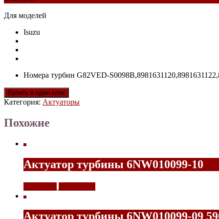
Для моделей
Isuzu
Номера турбин G82VED-S0098B,8981631120,8981631122,
Купить в один клик
Категория:
Актуаторы
Похожие
Актуатор турбины 6NW010099-10
11500,00
₽
Подробнее
Актуатор турбины 6NW010099-09 59