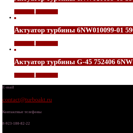
11500,00
₽
Подробнее
Актуатор турбины 6NW010099-01 590
11500,00
₽
Подробнее
Актуатор турбины G-45 752406 6NW
11500,00
₽
Подробнее
E-mail
contact@turboakt.ru
Контактные телефоны
8-923-180-82-22