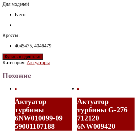
Для моделей
Iveco
Кроссы:
4045475, 4046479
Купить в один клик
Категория:
Актуаторы
Похожие
Актуатор
Актуатор
турбины
турбины G-276
6NW010099-09
712120
59001107188
6NW009420