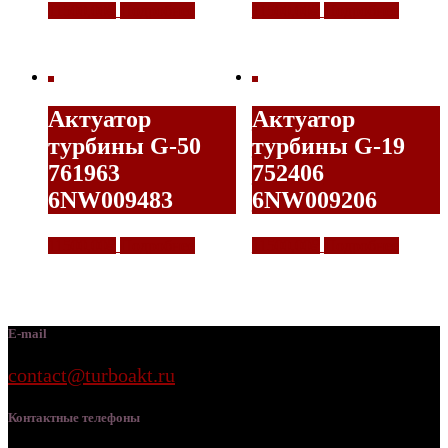
11500,00
₽
Подробнее
11500,00
₽
Подробнее
Актуатор
Актуатор
турбины G-50
турбины G-19
761963
752406
6NW009483
6NW009206
11500,00
₽
Подробнее
11500,00
₽
Подробнее
E-mail
contact@turboakt.ru
Контактные телефоны