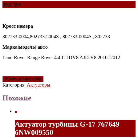
8500,00
₽
Кросс номера
802733-0004,802733-5004S , 802733-0004S , 802733
Марка(модель) авто
Land Rover Range Rover 4.4 L TDV8 AJD-V8 2010- 2012
Купить в один клик
Категория:
Актуаторы
Похожие
Актуатор турбины G-17 767649
6NW009550