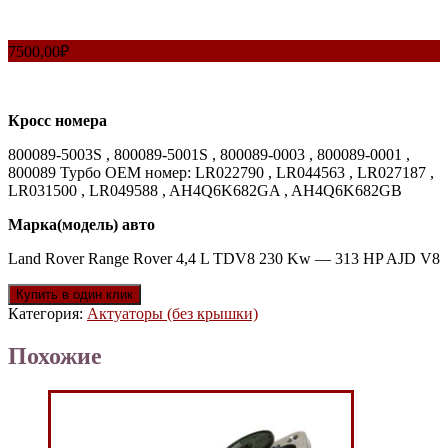
7500,00
₽
Кросс номера
800089-5003S , 800089-5001S , 800089-0003 , 800089-0001 ,
800089 Турбо OEM номер: LR022790 , LR044563 , LR027187 ,
LR031500 , LR049588 , AH4Q6K682GA , AH4Q6K682GB
Марка(модель) авто
Land Rover Range Rover 4,4 L TDV8 230 Kw — 313 HP AJD V8
Купить в один клик
Категория:
Актуаторы (без крышки)
Похожие