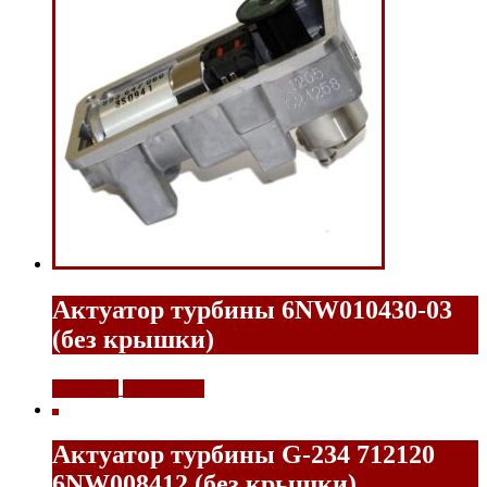
Актуатор турбины 6NW010430-03
(без крышки)
7500,00
₽
Подробнее
Актуатор турбины G-234 712120
6NW008412 (без крышки)