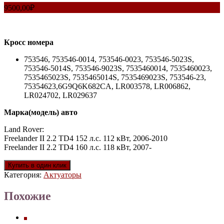
9500,00
₽
Кросс номера
753546, 753546-0014, 753546-0023, 753546-5023S,
753546-5014S, 753546-9023S, 7535460014, 7535460023,
7535465023S, 7535465014S, 7535469023S, 753546-23,
75354623,6G9Q6K682CA, LR003578, LR006862,
LR024702, LR029637
Марка(модель) авто
Land Rover:
Freelander II 2.2 TD4 152 л.с. 112 кВт, 2006-2010
Freelander II 2.2 TD4 160 л.с. 118 кВт, 2007-
Купить в один клик
Категория:
Актуаторы
Похожие