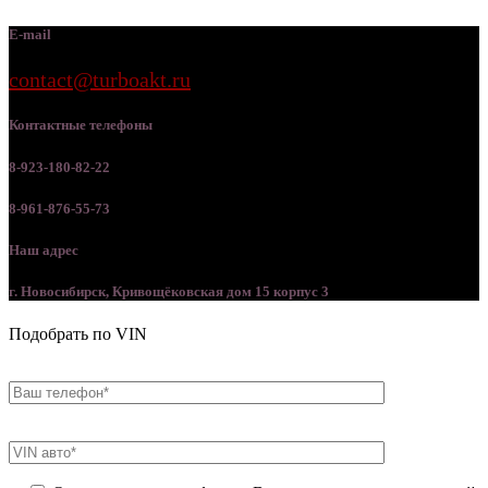
E-mail
contact@turboakt.ru
Контактные телефоны
8-923-180-82-22
8-961-876-55-73
Наш адрес
г. Новосибирск, Кривощёковская дом 15 корпус 3
Подобрать по VIN