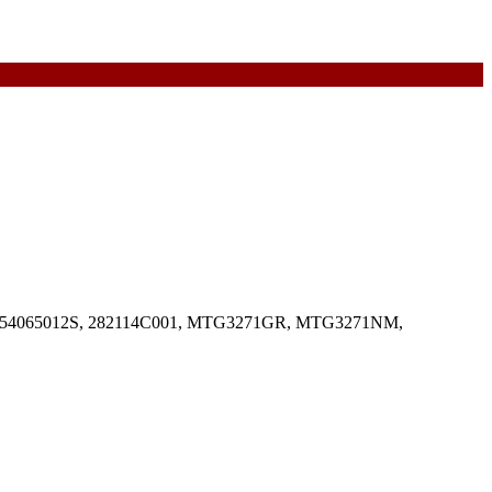
 8354065012S, 282114C001, МТG3271GR, MТG3271NМ,