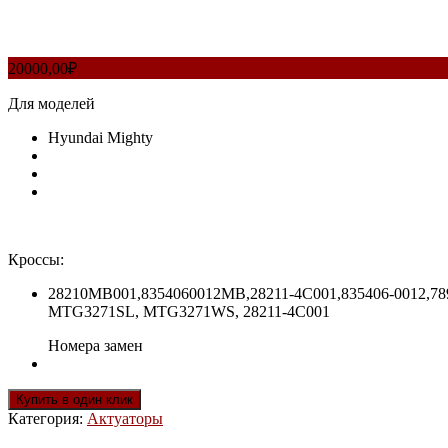
20000,00
₽
Для моделей
Hyundai Mighty
Кроссы:
28210MB001,8354060012MB,28211-4C001,835406-0012,789
МTG3271SL, MTG3271WS, 28211-4С001
Номера замен
Купить в один клик
Категория:
Актуаторы