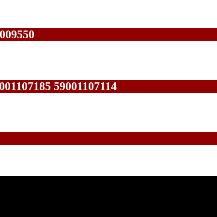
009550
01107185 59001107114