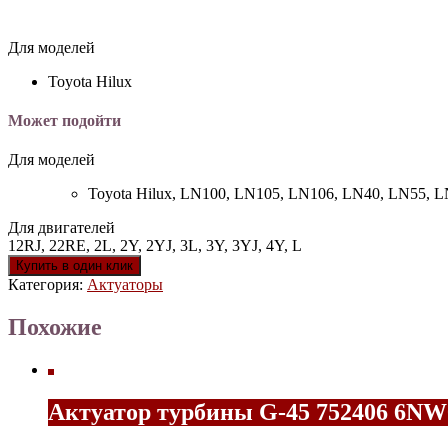
Для моделей
Toyota Hilux
Может подойти
Для моделей
Toyota Hilux,
LN100, LN105, LN106, LN40, LN55, L
Для двигателей
12RJ, 22RE, 2L, 2Y, 2YJ, 3L, 3Y, 3YJ, 4Y, L
Купить в один клик
Категория:
Актуаторы
Похожие
Актуатор турбины G-45 752406 6NW