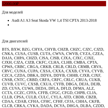
12000,00
₽
Для моделей
Audi A1 A3 Seat Skoda VW 1,4 TSI CPTA 2013-2018
Для двигателей
BTS, BXW, BZG, CHYA, CHYB, CHZB, CHZC, CJZC, CJZD,
CNKA, CUSA, CUSB, CUTA, CWVA, CWVB, CYZA, CZEA,
DAJA, CHPA, CHZD, CJSA, CJSB, CJXA, CJXC, CJXE,
CJXH, CJZA, CJZB, CKFC, CLHA, CLHB, CMBA, CPTA,
CPWA, CRBC, CRGA, CRKB, CRLB, CRLD, CRMB, CRVA,
CRVC, CUNA, CUPA, CXSA, CXXA, CXXB, CYVA, CYVB,
CZCA, CZDA, DBKA, DDYA, DDYB, CHHB, CJXB, CJXF,
CNSB, CNTC, CRBD, CRFA, CRFC, CRLC, CRUA, CUKB,
CUVB, CUVC, CXSB, CXUA, CYFB, DBGA, DEJA, DEJB,
ZD, CUVA, CUWA, DEDA, DFLA, DFLD, DFMA, ALZ,
CCTA, CCZC, CFFA, CFFB, CFGC, CFGD, CHPB, CLJA,
CLLB, CPSA, CULB, CULC, CYLA, ATD, CBDB, CBZB,
CDAA, CDAB, CFHA, CFHC, CFHF, CFJA, CHHA, CKFB,
CLCB, CRKA, CYKA, DADA, DCYA, DHGA, DLBA, CZDD,