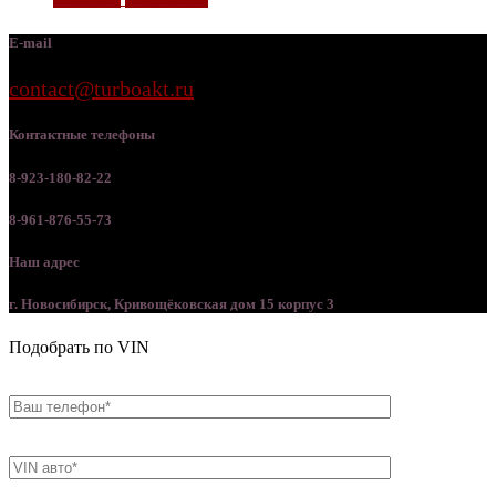
E-mail
contact@turboakt.ru
Контактные телефоны
8-923-180-82-22
8-961-876-55-73
Наш адрес
г. Новосибирск, Кривощёковская дом 15 корпус 3
Подобрать по VIN