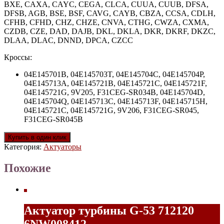
BXE, CAXA, CAYC, CEGA, CLCA, CUUA, CUUB, DFSA,
DFSB, AGB, BSE, BSF, CAVG, CAYB, CBZA, CCSA, CDLH,
CFHB, CFHD, CHZ, CHZE, CNVA, CTHG, CWZA, CXMA,
CZDB, CZE, DAD, DAJB, DKL, DKLA, DKR, DKRF, DKZC,
DLAA, DLAC, DNND, DPCA, CZCC
Кроссы:
04E145701B, 04E145703T, 04E145704C, 04E145704P,
04E145713A, 04E145721B, 04E145721C, 04E145721F,
04E145721G, 9V205, F31CEG-SR034B, 04E145704D,
04E145704Q, 04E145713C, 04E145713F, 04E145715H,
04E145721C, 04E145721G, 9V206, F31CEG-SR045,
F31CEG-SR045B
Купить в один клик
Категория:
Актуаторы
Похожие
Актуатор турбины G-53 712120
6NW008412